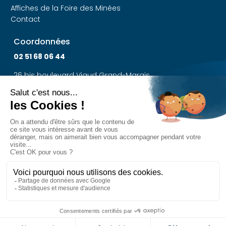
Affiches de la Foire des Minées
Contact
Coordonnées
02 51 68 06 44
26 bis boulevard Viaud Grand-Marais
85300 Challans
Devenir exposant
Dossier d'Admission
Suivez-nous
Foire des Minées © 2023 Tous droits réservés. |
Politique de confidentialité
|