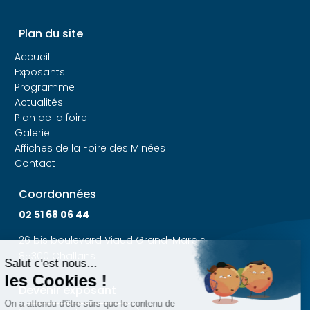
Plan du site
Accueil
Exposants
Programme
Actualités
Plan de la foire
Galerie
Affiches de la Foire des Minées
Contact
Coordonnées
02 51 68 06 44
26 bis boulevard Viaud Grand-Marais
85300 Challans
Devenir exposant