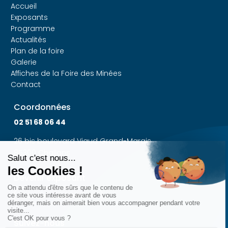
Accueil
Exposants
Programme
Actualités
Plan de la foire
Galerie
Affiches de la Foire des Minées
Contact
Coordonnées
02 51 68 06 44
26 bis boulevard Viaud Grand-Marais
85300 Challans
Devenir exposant
Dossier d'Admission
Suivez-nous