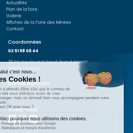
Actualités
Plan de la foire
Galerie
Affiches de la Foire des Minées
Contact
Coordonnées
02 51 68 06 44
26 bis boulevard Viaud Grand-Marais
85300 Challans
Devenir exposant
Dossier d'Admission
Suivez-nous