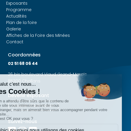
Exposants
Programme
Actualités
Plan de la foire
Galerie
Affiches de la Foire des Minées
Contact
Coordonnées
02 51 68 06 44
26 bis boulevard Viaud Grand-Marais
85300 Challans
Devenir exposant
Dossier d'Admission
Suivez-nous