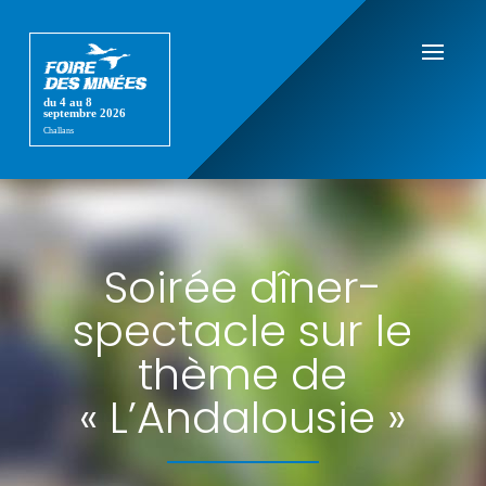
Soirée dîner-
spectacle sur le
thème de
« L’Andalousie »