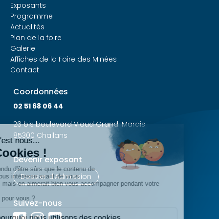
Exposants
Programme
Actualités
Plan de la foire
Galerie
Affiches de la Foire des Minées
Contact
Coordonnées
02 51 68 06 44
26 bis boulevard Viaud Grand-Marais
85300 Challans
Devenir exposant
Dossier d'Admission
Suivez-nous