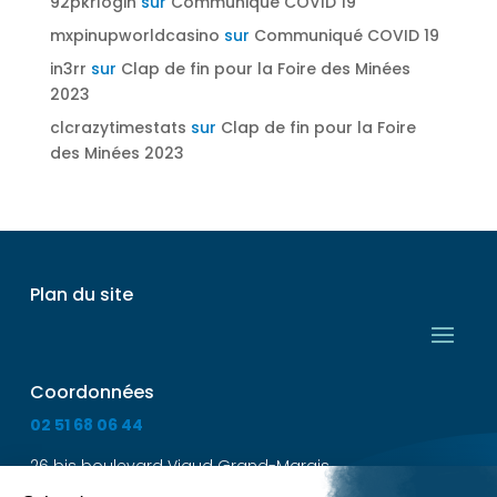
92pkrlogin
sur
Communiqué COVID 19
mxpinupworldcasino
sur
Communiqué COVID 19
in3rr
sur
Clap de fin pour la Foire des Minées
2023
clcrazytimestats
sur
Clap de fin pour la Foire
des Minées 2023
Plan du site
Coordonnées
02 51 68 06 44
26 bis boulevard Viaud Grand-Marais
85300 Challans