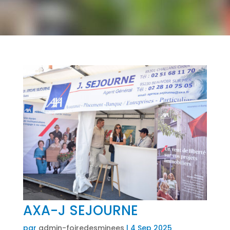
AXA-J SEJOURNE
par
admin-foiredesminees
|
4 Sep 2025