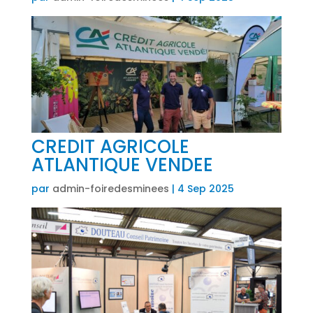
CREDIT AGRICOLE
ATLANTIQUE VENDEE
par
admin-foiredesminees
|
4 Sep 2025