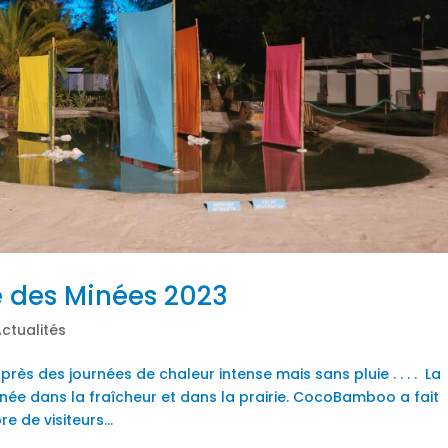
re des Minées 2023
ctualités
rès des journées de chaleur intense mais sans pluie . . . . La
inée dans la fraîcheur et dans la prairie. CocoBamboo a fait
 de visiteurs...