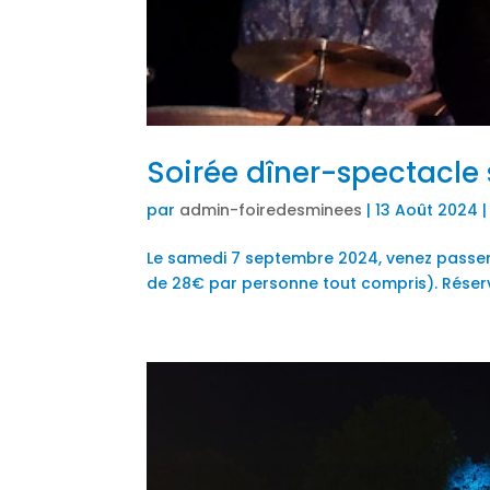
Soirée dîner-spectacle 
par
admin-foiredesminees
|
13 Août 2024
Le samedi 7 septembre 2024, venez passer
de 28€ par personne tout compris). Réserva