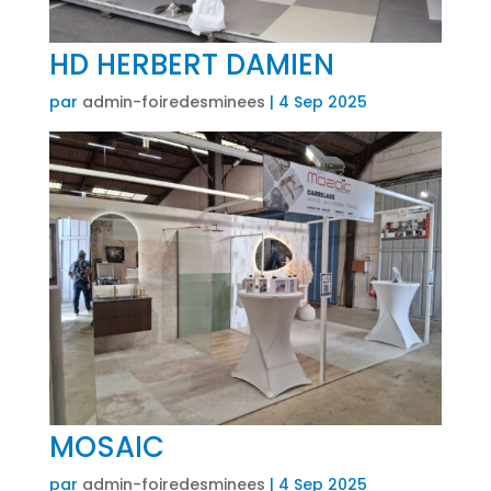
HD HERBERT DAMIEN
par
admin-foiredesminees
|
4 Sep 2025
MOSAIC
par
admin-foiredesminees
|
4 Sep 2025