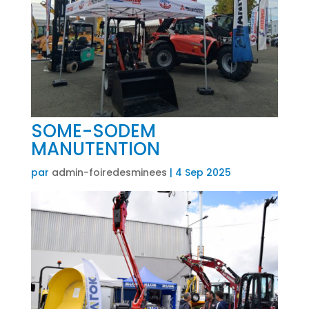
SOME-SODEM
MANUTENTION
par
admin-foiredesminees
|
4 Sep 2025