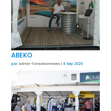
ABEKO
par
admin-foiredesminees
|
4 Sep 2025