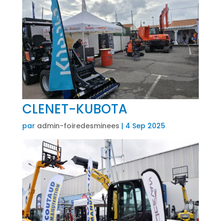
CLENET-KUBOTA
par
admin-foiredesminees
|
4 Sep 2025