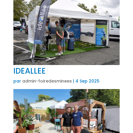
IDEALLEE
par
admin-foiredesminees
|
4 Sep 2025