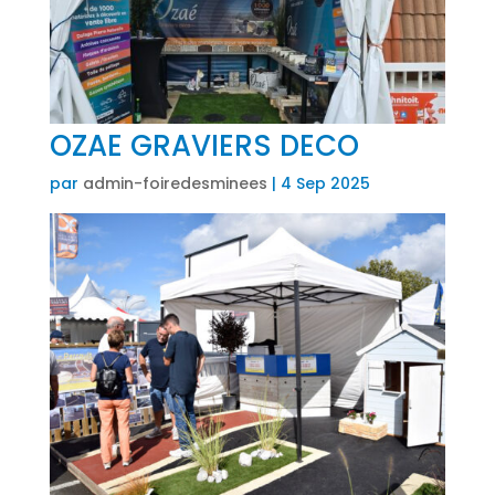
OZAE GRAVIERS DECO
par
admin-foiredesminees
|
4 Sep 2025