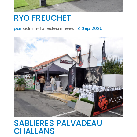
RYO FREUCHET
par
admin-foiredesminees
|
4 Sep 2025
SABLIERES PALVADEAU
CHALLANS