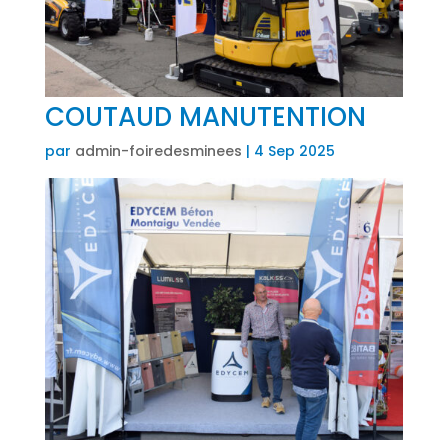
COUTAUD MANUTENTION
par
admin-foiredesminees
|
4 Sep 2025