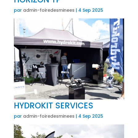
par
admin-foiredesminees
|
4 Sep 2025
HYDROKIT SERVICES
par
admin-foiredesminees
|
4 Sep 2025