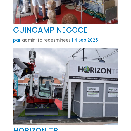
GUINGAMP NEGOCE
par
admin-foiredesminees
|
4 Sep 2025
HORIZON TP