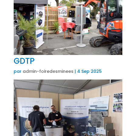
GDTP
par
admin-foiredesminees
|
4 Sep 2025