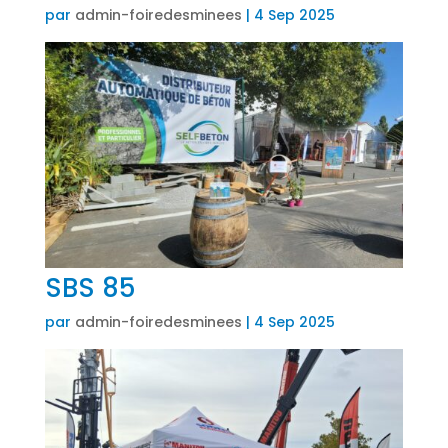
par
admin-foiredesminees
|
4 Sep 2025
SBS 85
par
admin-foiredesminees
|
4 Sep 2025